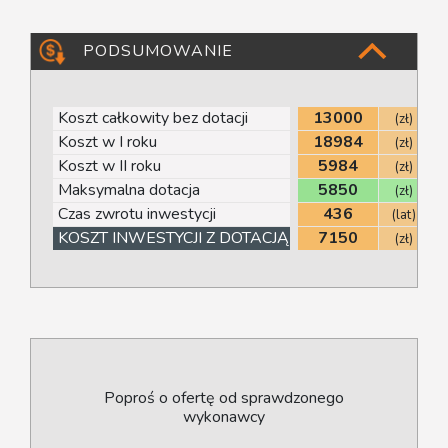
PODSUMOWANIE
Koszt całkowity bez dotacji
13000
(zł)
-
Koszt w I roku
18984
(zł)
- 
Koszt w II roku
5984
(zł)
- 
Maksymalna dotacja
5850
(zł)
- 
Czas zwrotu inwestycji
436
(lat)
- p
KOSZT INWESTYCJI Z DOTACJĄ
7150
(zł)
- 
Poproś o ofertę od sprawdzonego
wykonawcy