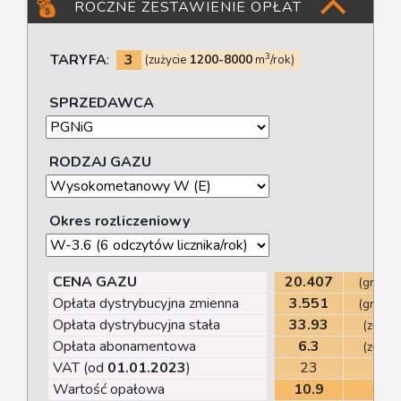
ROCZNE ZESTAWIENIE OPŁAT
TARYFA
:
3
3
(zużycie
1200-8000
m
/rok)
SPRZEDAWCA
RODZAJ GAZU
Okres rozliczeniowy
CENA GAZU
20.407
(gr net
Opłata dystrybucyjna zmienna
3.551
(gr net
Opłata dystrybucyjna stała
33.93
(zł net
Opłata abonamentowa
6.3
(zł net
VAT (od
01.01.2023
)
23
(%
Wartość opałowa
10.9
(kWh