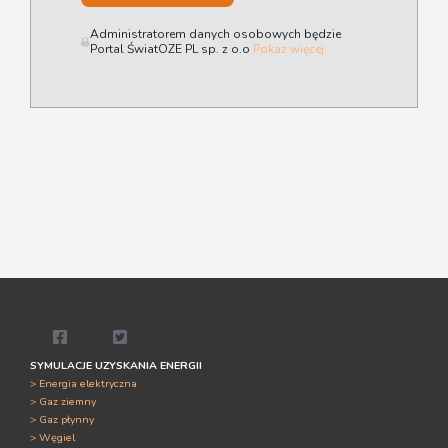
Administratorem danych osobowych będzie
Portal ŚwiatOZE PL sp. z o.o
Pokaż więcej
SYMULACJE UZYSKANIA ENERGII
> Energia elektryczna
> Gaz ziemny
> Gaz płynny
> Węgiel