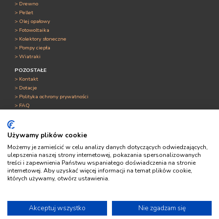
> Drewno
> Pellet
> Olej opałowy
> Fotowoltaika
> Kolektory słoneczne
> Pompy ciepła
> Wiatraki
POZOSTAŁE
> Kontakt
> Dotacje
> Polityka ochrony prywatności
> FAQ
Używamy plików cookie
Możemy je zamieścić w celu analizy danych dotyczących odwiedzających,
Portal Świat OZE Sp. z o.o.
ulepszenia naszej strony internetowej, pokazania spersonalizowanych
Ul. Kuźnicy Kołłątajowskiej 13
treści i zapewnienia Państwu wspaniałego doświadczenia na stronie
31-234 Kraków
internetowej. Aby uzyskać więcej informacji na temat plików cookie,
kontakt@symulatorogrzewania.pl
których używamy, otwórz ustawienia.
×
Zamów
bezpłatną
konsultację!
Akceptuj wszystko
Nie zgadzam się