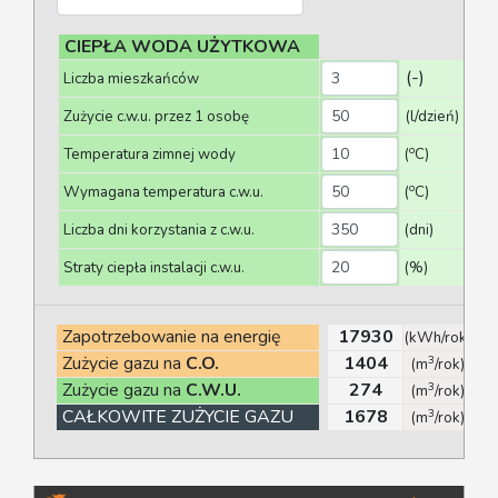
CIEPŁA WODA UŻYTKOWA
(-)
Liczba mieszkańców
Zużycie c.w.u. przez 1 osobę
(l/dzień)
o
Temperatura zimnej wody
(
C)
o
Wymagana temperatura c.w.u.
(
C)
Liczba dni korzystania z c.w.u.
(dni)
Straty ciepła instalacji c.w.u.
(%)
Zapotrzebowanie na energię
17930
(kWh/rok)
Zużycie gazu na
C.O.
1404
3
(m
/rok)
Zużycie gazu na
C.W.U.
274
3
(m
/rok)
CAŁKOWITE ZUŻYCIE GAZU
1678
3
(m
/rok)