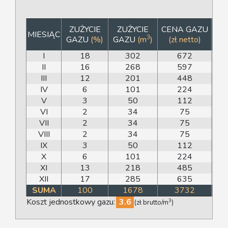
ZUŻYCIE
ZUŻYCIE
CENA GAZU
MIESIĄC
3
GAZU
(%)
GAZU
(m
)
(zł netto)
I
18
302
672
II
16
268
597
III
12
201
448
IV
6
101
224
V
3
50
112
VI
2
34
75
VII
2
34
75
VIII
2
34
75
IX
3
50
112
X
6
101
224
XI
13
218
485
XII
17
285
635
SUMA
100
1678
3732
Koszt jednostkowy gazu:
3.6
3
(zł brutto/m
)